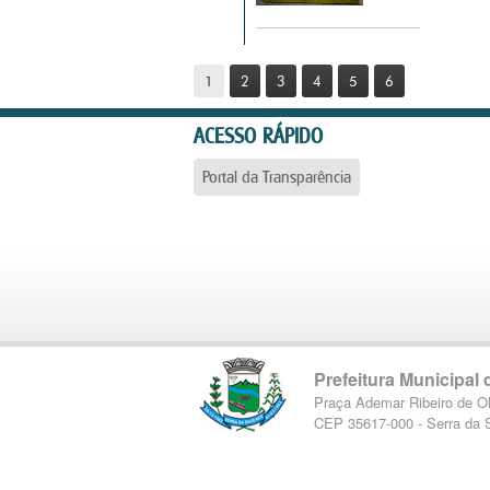
1
2
3
4
5
6
ACESSO RÁPIDO
Portal da Transparência
Prefeitura Municipal
Praça Ademar Ribeiro de Ol
CEP 35617-000 - Serra da