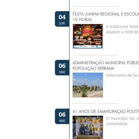
FESTA JUNINA REGIONAL E ESCOLA
04
19 HORAS.
JUN
A tradicional fes
aquecer a noite de
ADMINISTRAÇÃO MUNICIPAL PUBLIC
06
POPULAÇÃO SERRANA
MAI
Informativo de Se
61 ANOS DE EMANCIPAÇÃO POLÍTI
06
O município faz 
MAI
comunidade