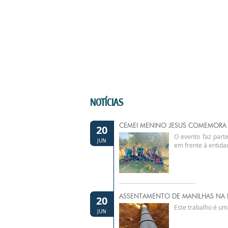
NOTÍCIAS
CEMEI MENINO JESUS COMEMORA 
20
O evento faz part
JUN
em frente à entida
ASSENTAMENTO DE MANILHAS NA R
20
Este trabalho é um
JUN