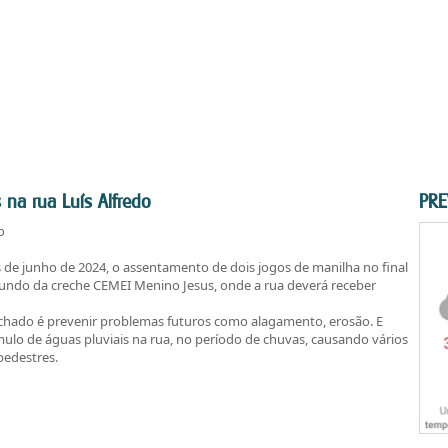
na rua Luís Alfredo
PRE
o
 de junho de 2024, o assentamento de dois jogos de manilha no final
no fundo da creche CEMEI Menino Jesus, onde a rua deverá receber
achado é prevenir problemas futuros como alagamento, erosão. E
mulo de águas pluviais na rua, no período de chuvas, causando vários
pedestres.