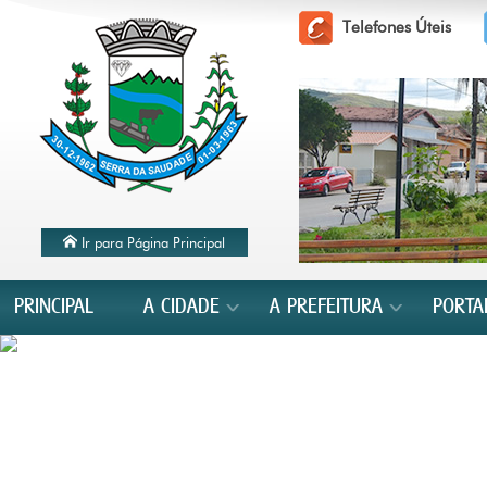
Telefones Úteis
Ir para Página Principal
PRINCIPAL
A CIDADE
A PREFEITURA
PORTA