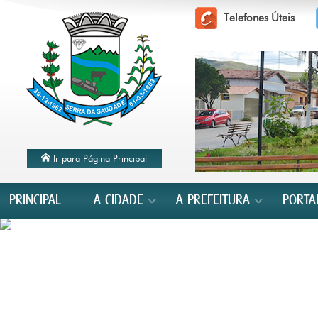
Telefones Úteis
Ir para Página Principal
PRINCIPAL
A CIDADE
A PREFEITURA
PORTA