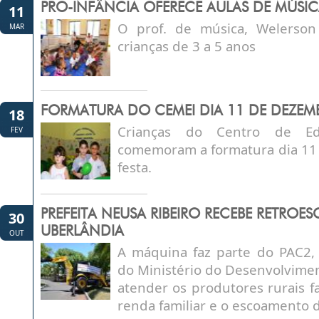
PRO-INFÂNCIA OFERECE AULAS DE MÚSIC
11
O prof. de música, Welerso
MAR
crianças de 3 a 5 anos
FORMATURA DO CEMEI DIA 11 DE DEZEM
18
Crianças do Centro de Ed
FEV
comemoram a formatura dia 11
festa.
PREFEITA NEUSA RIBEIRO RECEBE RETROE
30
UBERLÂNDIA
OUT
A máquina faz parte do PAC2,
do Ministério do Desenvolvime
atender os produtores rurais f
renda familiar e o escoamento 